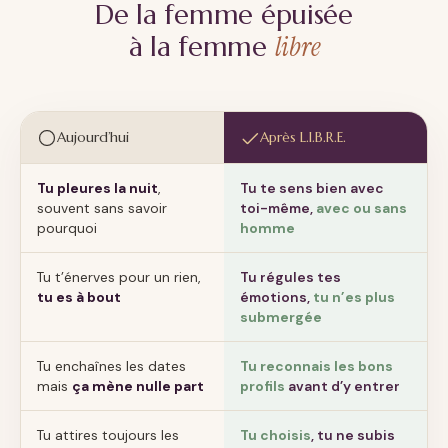
De la femme épuisée
libre
à la femme
Aujourd’hui
Après L.I.B.R.E.
Tu pleures la nuit
,
Tu te sens bien avec
souvent sans savoir
toi-même,
avec ou sans
pourquoi
homme
Tu t’énerves pour un rien,
Tu régules tes
tu es à bout
émotions,
tu n’es plus
submergée
Tu enchaînes les dates
Tu reconnais les bons
mais
ça mène nulle part
profils
avant d’y entrer
Tu attires toujours les
Tu choisis
, tu ne subis