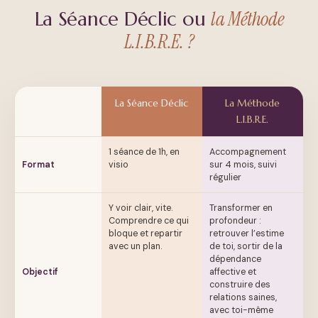
la Méthode
La Séance Déclic ou
L.I.B.R.E. ?
La Séance Déclic
La Méthode
L.I.B.R.E.
1 séance de 1h, en
Accompagnement
Format
visio
sur 4 mois, suivi
régulier
Y voir clair, vite.
Transformer en
Comprendre ce qui
profondeur :
bloque et repartir
retrouver l’estime
avec un plan.
de toi, sortir de la
dépendance
Objectif
affective et
construire des
relations saines,
avec toi-même