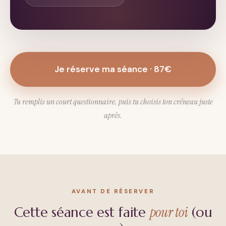
Je réserve ma séance · 87€
Tu remplis un court questionnaire, puis tu choisis ton créneau juste
après.
AVANT DE RÉSERVER
pour toi
Cette séance est faite
(ou