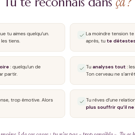
ça ?
Tu te reconnais dans
ue tu aimes quelqu’un.
La moindre tension te 
les tiens.
après, tu
te déteste
oire
: quelqu’un de
Tu
analyses tout
: le
r partir.
Ton cerveau ne s’arrêt
ense, trop émotive. Alors
Tu rêves d’une relation
plus souffrir qu’il ne
ns 3 de ces cases : tu n’es pas « trop sensible ». Tu es h