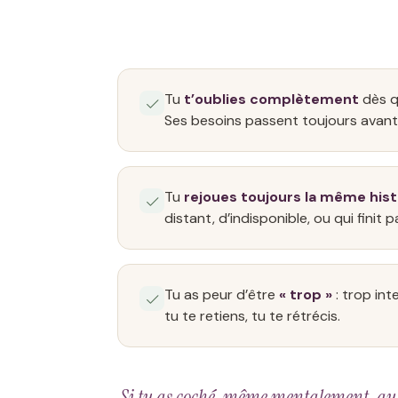
Tu
t’oublies complètement
dès q
Ses besoins passent toujours avant 
Tu
rejoues toujours la même hist
distant, d’indisponible, ou qui finit pa
Tu as peur d’être
« trop »
: trop int
tu te retiens, tu te rétrécis.
Si tu as coché, même mentalement, au moi