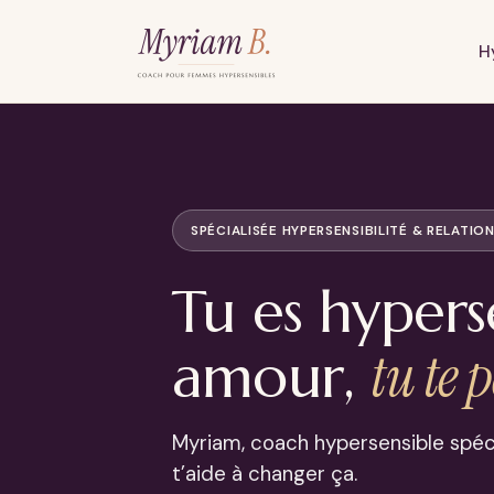
Aller
au
H
contenu
SPÉCIALISÉE HYPERSENSIBILITÉ & RELATI
Tu es hypers
tu te 
amour,
Myriam, coach hypersensible spéci
t’aide à changer ça.