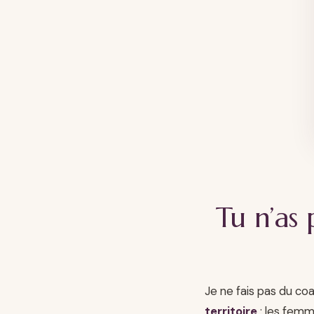
Tu n’as 
Je ne fais pas du co
territoire
: les femm