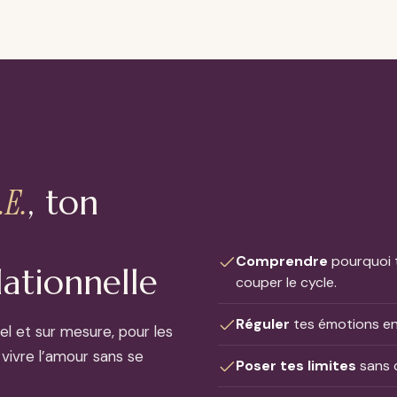
.E.
, ton
Comprendre
pourquoi t
lationnelle
couper le cycle.
Réguler
tes émotions en 
duel et sur mesure, pour les
vivre l’amour sans se
Poser tes limites
sans c